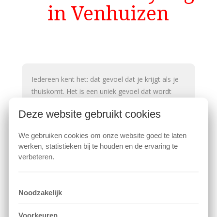
in Venhuizen
Iedereen kent het: dat gevoel dat je krijgt als je
thuiskomt. Het is een uniek gevoel dat wordt
gecreëerd door de geur van het huis, het zonlicht
Deze website gebruikt cookies
dat tussen de gordijnen door valt, of het tapijt
Deze website gebruikt cookies
op de trap dat zo herkenbaar aanvoelt met blote
We gebruiken cookies om onze website goed te laten
voeten. Uw huis is de perfecte samensmelting
We gebruiken cookies om content en advertenties te
werken, statistieken bij te houden en de ervaring te
personaliseren.
van interieur en bewoners.
verbeteren.
Iedere bewoner voegt iets unieks toe aan een
huis door middel van woonaccessoires, maar de
Noodzakelijk
Noodzakelijk
sfeervolle basis zet de toon.
Voorkeuren
Door een goede combinatie van beide, voelt een
Voorkeuren