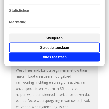
huis echt als een ‘thuis’. Klassiek, modern,
Statistieken
Statistieken
landelijk of industrieel.
Marketing
Marketing
Het fundament van uw interieur kan naar uw
Alles toestaan
Weigeren
persoonlijke voorkeur worden vormgegeven en
Selectie toestaan
helpt u met het creëren van een
Selectie toestaan
thuisbasis. Gordijnen, vloerbedekking en zonweri
Weigeren
Alles toestaan
ng zijn het uitgangspunt van een sfeervolle en
comfortabele woninginrichting. In Venhuizen
West-Friesland, kunt u beginnen met uw thuis
maken. Laat u inspireren op gebied
van woninginrichting en vraag om advies van
onze specialisten. Met ruim 35 jaar ervaring
helpen wij u een sfeervol interieur te kiezen dat
een perfecte weerspiegeling is van uw stijl. Kok
en Vriend Woninginrichting is een