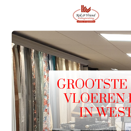
GROOTSTE 
VLOEREN 
IN WES