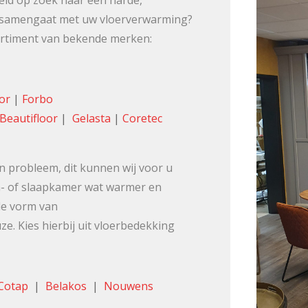
al samengaat met uw vloerverwarming?
ortiment van bekende merken:
lor
|
Forbo
Beautifloor
|
Gelasta
|
Coretec
 probleem, dit kunnen wij voor u
on- of slaapkamer wat warmer en
de vorm van
e. Kies hierbij uit vloerbedekking
Cotap
|
Belakos
|
Nouwens