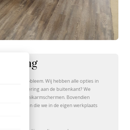
nwering
en? Geen probleem. Wij hebben alle opties in
ustyling. Zonwering aan de buitenkant? We
en, uitval- en knikarmschermen. Bovendien
 aan markiezen die we in de eigen werkplaats
leding.