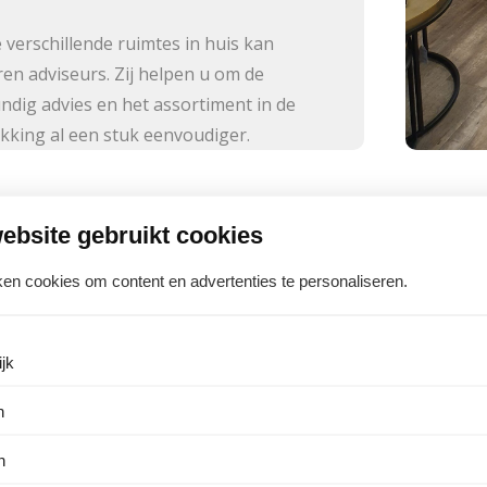
 verschillende ruimtes in huis kan
en adviseurs. Zij helpen u om de
ndig advies en het assortiment in de
ekking al een stuk eenvoudiger.
Zo
ebsite gebruikt cookies
en cookies om content en advertenties te personaliseren.
Uw zonwering binnen of buiten plaats
huis die geheel passen bij uw interie
bieden veel keuze in screens, rolluik
jk
hebben wij een veelzijdig assortiment
n
vakkundig maken en voorzien van bek
n