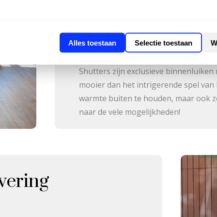
Voor
binnenzonwering
kiest u uit al
vouwgordijnen, meerdere soorten vert
rolgordijnen of lamelgordijnen.
Alles toestaan
Selectie toestaan
W
Wilt u veel sfeer bepalen in de woning
Shutters zijn exclusieve binnenluiken 
mooier dan het intrigerende spel van 
warmte buiten te houden, maar ook ze
naar de vele mogelijkheden!
wering