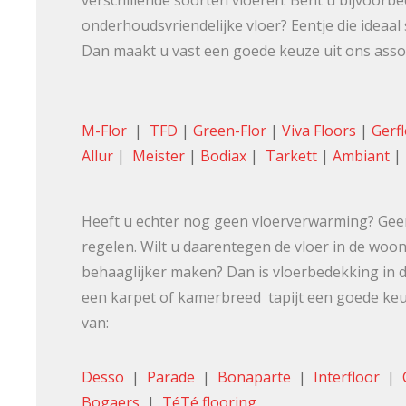
onderhoudsvriendelijke vloer? Eentje die idea
Dan maakt u vast een goede keuze uit ons ass
M-Flor
|
TFD
|
Green-Flor
|
Viva Floors
|
Gerf
Allur
|
Meister
|
Bodiax
|
Tarkett
|
Ambiant
|
Heeft u echter nog geen vloerverwarming? Geen
regelen. Wilt u daarentegen de vloer in de wo
behaaglijker maken? Dan is vloerbedekking in 
een karpet of kamerbreed tapijt een goede keuz
van:
Desso
|
Parade
|
Bonaparte
|
Interfloor
|
Bogaers
|
TéTé flooring