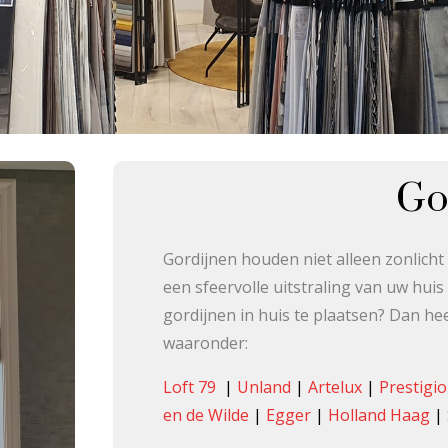
Go
Gordijnen houden niet alleen zonlich
een sfeervolle uitstraling van uw hui
gordijnen in huis te plaatsen? Dan he
waaronder:
Loft 79
|
Unland
|
Artelux
|
Prestigi
en de Wilde
|
Egger
|
Holland Haag
|