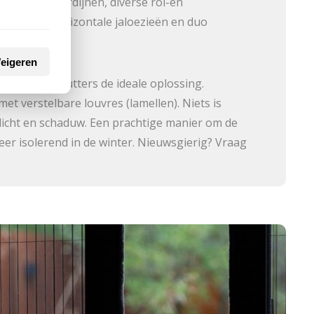
lerlei plisségordijnen, diverse rol-en
icale- en horizontale jaloezieën en duo
eigeren
? Dan zijn shutters de ideale oplossing.
met verstelbare louvres (lamellen). Niets is
licht en schaduw. Een prachtige manier om de
er isolerend in de winter. Nieuwsgierig? Vraag